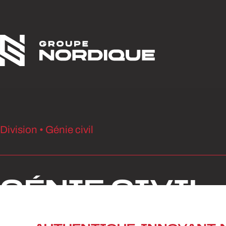
Aller au contenu
Division • Génie civil
GÉNIE CIVIL