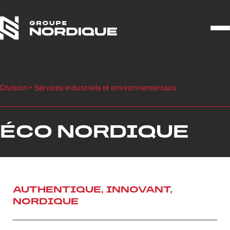
Aller au contenu
Division • Services industriels et environnementaux
ÉCO NORDIQUE
AUTHENTIQUE, INNOVANT,
NORDIQUE